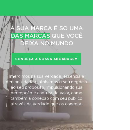
A SUA MARCA É SO UMA
DAS MARCAS
QUE VOCÊ
DEIXA NO MUNDO
CONHEÇA A NOSSA ABORDAGEM
Imergimos na sua verdade, essência e
personalidade e alinhamos o seu negócio
ao seu propósito. Impulsionando sua
percepção e captura de valor, como
também a conexão com seu público
através da verdade que os conecta.