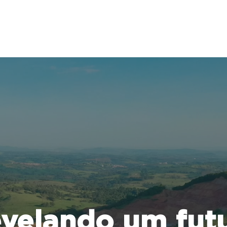
Início
Sobre nós
Soluções
velando um fut