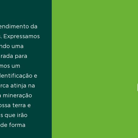
tendimento da
s. Expressamos
indo uma
arada para
imos um
entificação e
rca atinja na
a mineração
ssa terra e
is que irão
a de forma